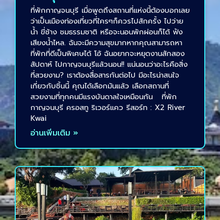
ที่พักกาญจนบุรี เมื่อพูดถึงสถานที่แห่งนี้ต้องบอกเลย
ว่าเป็นเมืองท่องเที่ยวที่ใครๆก็ควรไปสักครั้ง ไปว่าย
น้ำ ขี่ช้าง ชมธรรมชาติ หรือจะนอนพักผ่อนก็ได้ ฟัง
เสียงน้ำไหล. ฉันจะมีความสุขมากหากคุณสามารถหา
ที่พักที่ดีเป็นพิเศษได้ โอ้ ฉันอยากจะหยุดงานสักสอง
สัปดาห์ ไปกาญจนบุรีแล้วนอน!! แน่นอนว่าอะไรคือสิ่ง
ที่สวยงาม? เราต้องสื่อสารกันต่อไป มีอะไรน่าสนใจ
เกี่ยวกับชิ้นนี้ คุณได้เลือกมันแล้ว เลือกสถานที่
สวยงามที่ทุกคนมีแรงบันดาลใจเหมือนกัน ที่พัก
กาญจนบุรี ครอสทู ริเวอร์แคว รีสอร์ท : X2 River
Kwai
อ่านเพิ่มเติม »