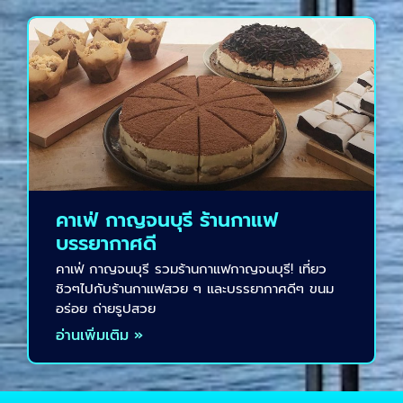
คาเฟ่ กาญจนบุรี ร้านกาแฟ
บรรยากาศดี
คาเฟ่ กาญจนบุรี รวมร้านกาแฟกาญจนบุรี! เที่ยว
ชิวๆไปกับร้านกาแฟสวย ๆ และบรรยากาศดีๆ ขนม
อร่อย ถ่ายรูปสวย
อ่านเพิ่มเติม »